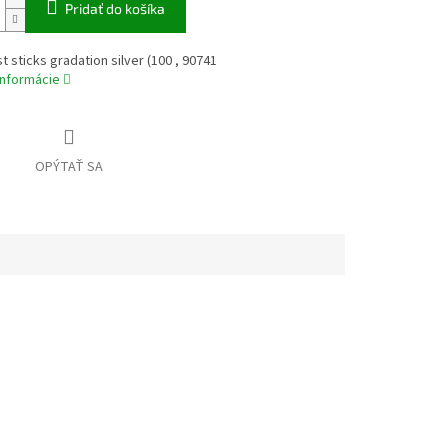
Pridať do košíka
st sticks gradation silver (100 , 90741
informácie
OPÝTAŤ SA