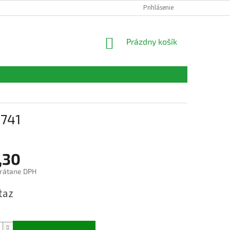
FORMULÁRE
KONTAKTY
Prihlásenie
NÁKUPNÝ
Prázdny košík
KOŠÍK
0741
,30
rátane DPH
ová
taz