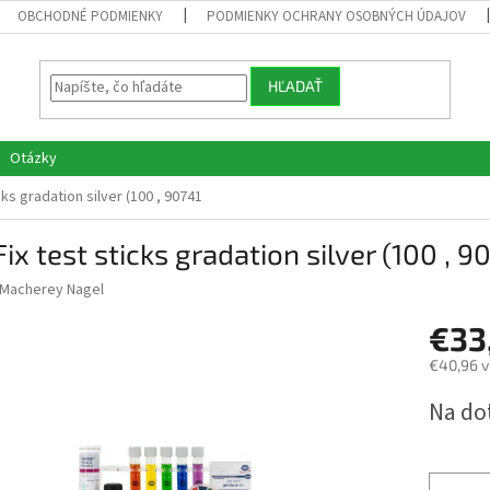
OBCHODNÉ PODMIENKY
PODMIENKY OCHRANY OSOBNÝCH ÚDAJOV
HĽADAŤ
Otázky
cks gradation silver (100 , 90741
ix test sticks gradation silver (100 , 9
Macherey Nagel
€33
€40,96 v
Jednotk
Na do
cena: