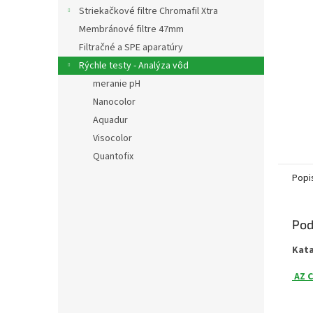
Striekačkové filtre Chromafil Xtra
Membránové filtre 47mm
Filtračné a SPE aparatúry
Rýchle testy - Analýza vôd
meranie pH
Nanocolor
Aquadur
Visocolor
Quantofix
Popi
Pod
Kat
AZ C