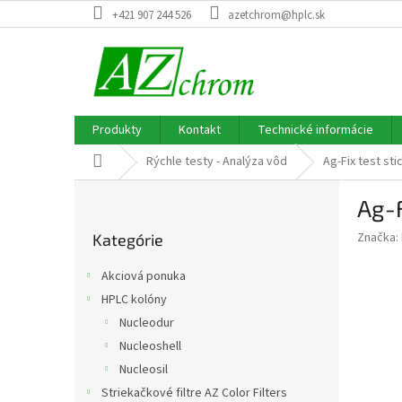
Prejsť
+421 907 244 526
azetchrom@hplc.sk
na
obsah
Produkty
Kontakt
Technické informácie
Domov
Rýchle testy - Analýza vôd
Ag-Fix test sti
B
Ag-F
o
Preskočiť
č
Značka:
Kategórie
kategórie
n
ý
Akciová ponuka
p
HPLC kolóny
a
Nucleodur
n
e
Nucleoshell
l
Nucleosil
Striekačkové filtre AZ Color Filters