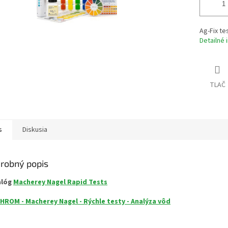
Ag-Fix te
Detailné 
TLAČ
s
Diskusia
robný popis
alóg
Macherey Nagel Rapid Tests
HROM - Macherey Nagel - Rýchle testy - Analýza vôd