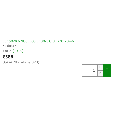
EC 150/4.6 NUCLEOSIL 100-5 C18 , 720120.46
Na dotaz
€402
(–3 %)
€386
(€474,78 vrátane DPH)