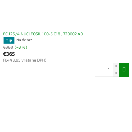
EC 125/4 NUCLEOSIL 100-5 C18 , 720002.40
Na dotaz
Tip
€380
(–3 %)
€365
(€448,95 vrátane DPH)