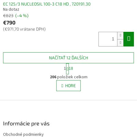
EC 125/3 NUCLEOSIL 100-3 C18 HD , 720191.30
Na dotaz
€823
(–4 %)
€790
(€971,70 vrátane DPH)
NAČÍTAŤ 12 ĎALŠÍCH
S
1
18
t
O
r
206
položiek celkom
v
á
l
HORE
n
á
k
d
o
v
Z
a
a
c
á
n
i
p
i
e
ä
Informácie pre vás
e
p
t
r
Obchodné podmienky
i