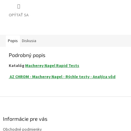
OPÝTAŤ SA
Popis
Diskusia
Podrobný popis
Katalóg
Macherey Nagel Rapid Tests
AZ CHROM - Macherey Nagel - Rýchle testy - Analýza vôd
Z
á
p
ä
Informácie pre vás
t
Obchodné podmienky