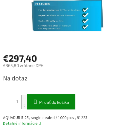
€297,40
€365,80 vrátane DPH
Jednotková
Na dotaz
cena:
Pridať do košíka
AQUADUR 5-25, single sealed / 1000 pcs , 91223
Detailné informácie