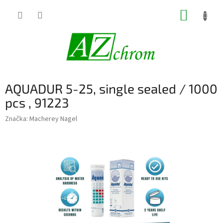
Prejsť
NÁKUP
na
obsah
KOŠÍK
AQUADUR 5-25, single sealed / 1000
pcs , 91223
Značka:
Macherey Nagel