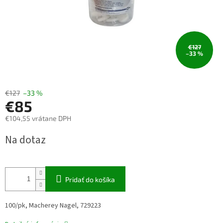
€127
–33 %
€127
–33 %
€85
€104,55 vrátane DPH
Jednotková
Na dotaz
cena:
Pridať do košíka
100/pk, Macherey Nagel, 729223