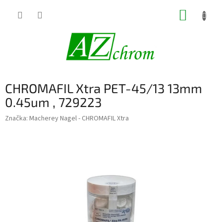
Prejsť
NÁKUP
na
obsah
KOŠÍK
CHROMAFIL Xtra PET-45/13 13mm
0.45um , 729223
Značka:
Macherey Nagel - CHROMAFIL Xtra