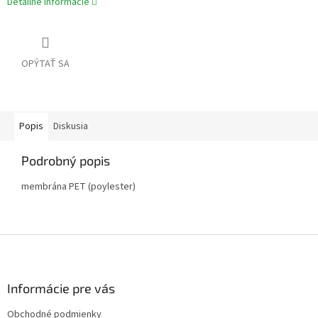
Detailné informácie
OPÝTAŤ SA
Popis
Diskusia
Podrobný popis
membrána PET (poylester)
Z
á
p
ä
Informácie pre vás
t
Obchodné podmienky