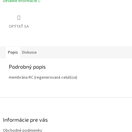
Detailné informácie
OPÝTAŤ SA
Popis
Diskusia
Podrobný popis
membrána RC (regenerovaná celulóza)
Z
á
p
ä
Informácie pre vás
t
Obchodné podmienky