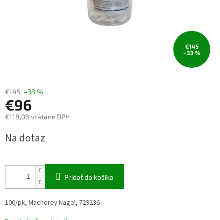
€145
–33 %
€145
–33 %
€96
€118,08 vrátane DPH
Jednotková
Na dotaz
cena:
Pridať do košíka
100/pk, Macherey Nagel, 729236