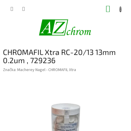
Prejsť
NÁKUP
na
obsah
KOŠÍK
CHROMAFIL Xtra RC-20/13 13mm
0.2um , 729236
Značka:
Macherey Nagel - CHROMAFIL Xtra