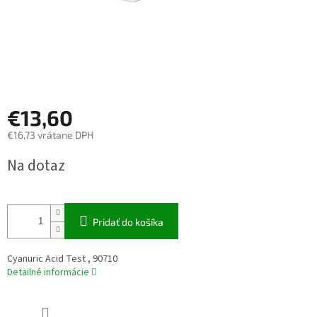
€13,60
€16,73 vrátane DPH
Jednotková
Na dotaz
cena:
Pridať do košíka
Cyanuric Acid Test , 90710
Detailné informácie