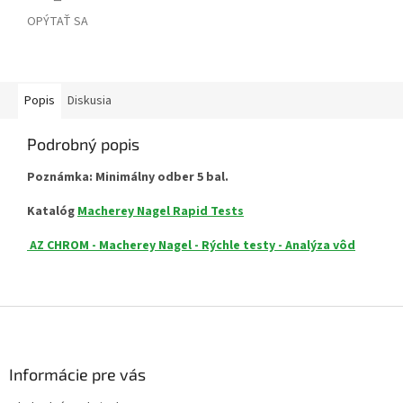
OPÝTAŤ SA
Popis
Diskusia
Podrobný popis
Poznámka: Minimálny odber 5 bal.
Katalóg
Macherey Nagel Rapid Tests
AZ CHROM - Macherey Nagel - Rýchle testy - Analýza vôd
Z
á
p
ä
Informácie pre vás
t