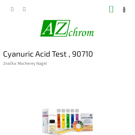
Prejsť
NÁKUP
na
obsah
KOŠÍK
Cyanuric Acid Test , 90710
Značka:
Macherey Nagel