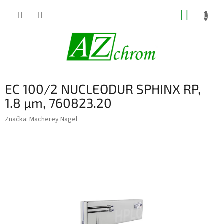
Prejsť
NÁKUP
na
obsah
KOŠÍK
EC 100/2 NUCLEODUR SPHINX RP,
1.8 µm, 760823.20
Značka:
Macherey Nagel