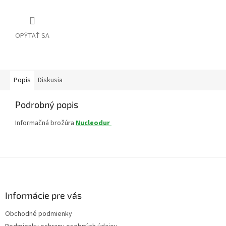
OPÝTAŤ SA
Popis
Diskusia
Podrobný popis
Informačná brožúra
Nucleodur
Z
á
p
ä
Informácie pre vás
t
Obchodné podmienky
i