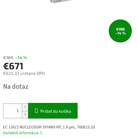
€789
–14 %
€789
–14 %
€671
€825,33 vrátane DPH
Jednotková
Na dotaz
cena:
Pridať do košíka
EC 100/2 NUCLEODUR SPHINX RP, 1.8 µm, 760823.20
Detailné informácie