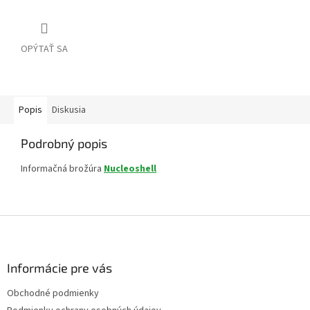
OPÝTAŤ SA
Popis
Diskusia
Podrobný popis
Informačná brožúra
Nucleoshell
Z
á
p
ä
Informácie pre vás
t
Obchodné podmienky
i