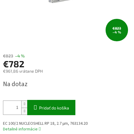
€823
–4 %
€823
–4 %
€782
€961,86 vrátane DPH
Jednotková
Na dotaz
cena:
Pridať do košíka
EC 100/2 NUCLEOSHELL RP 18, 2.7 µm, 763134.20
Detailné informácie