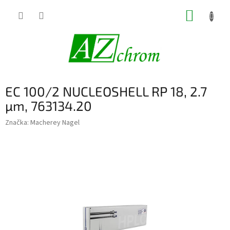
Prejsť
NÁKUP
na
obsah
KOŠÍK
EC 100/2 NUCLEOSHELL RP 18, 2.7
µm, 763134.20
Značka:
Macherey Nagel