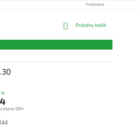
FORMULÁRE
KONTAKTY
Prihlásenie
NÁKUPNÝ
Prázdny košík
KOŠÍK
.30
 %
4
vrátane DPH
ová
taz