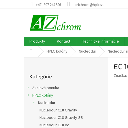
Prejsť
+421 907 244 526
azetchrom@hplc.sk
na
obsah
Produkty
Kontakt
Technické informácie
Domov
HPLC kolóny
Nucleodur
Nucleodur i
B
EC 
o
Preskočiť
č
Značka:
Kategórie
kategórie
n
ý
Akciová ponuka
p
HPLC kolóny
a
Nucleodur
n
e
Nucleodur C18 Gravity
l
Nucleodur C18 Gravity-SB
Nucleodur C18 ec