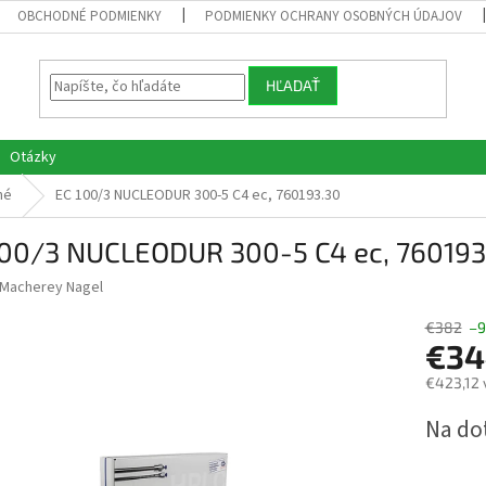
OBCHODNÉ PODMIENKY
PODMIENKY OCHRANY OSOBNÝCH ÚDAJOV
HĽADAŤ
Otázky
né
EC 100/3 NUCLEODUR 300-5 C4 ec, 760193.30
100/3 NUCLEODUR 300-5 C4 ec, 760193
Macherey Nagel
€382
–9
€34
€423,12 
Jednotk
Na do
cena: