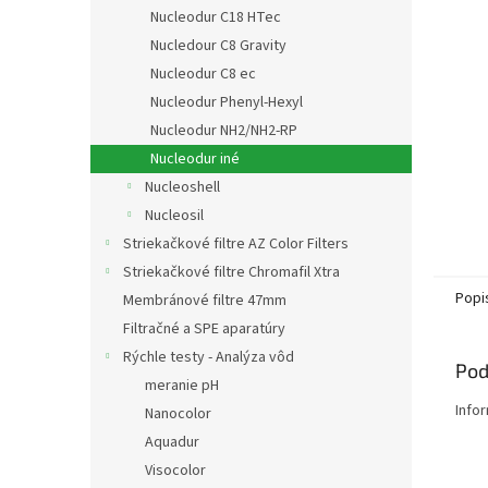
Nucleodur C18 HTec
Nucledour C8 Gravity
Nucleodur C8 ec
Nucleodur Phenyl-Hexyl
Nucleodur NH2/NH2-RP
Nucleodur iné
Nucleoshell
Nucleosil
Striekačkové filtre AZ Color Filters
Striekačkové filtre Chromafil Xtra
Popi
Membránové filtre 47mm
Filtračné a SPE aparatúry
Rýchle testy - Analýza vôd
Pod
meranie pH
Info
Nanocolor
Aquadur
Visocolor