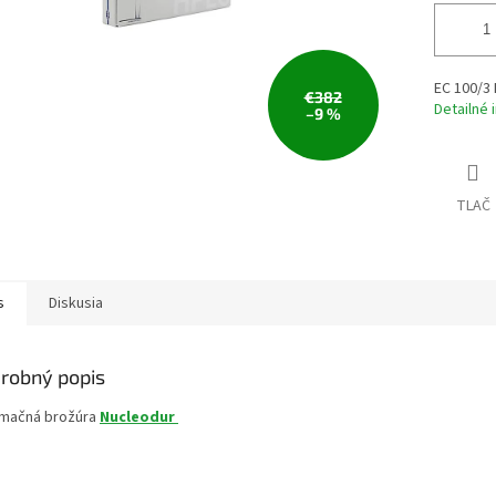
EC 100/3
€382
Detailné 
–9 %
TLAČ
s
Diskusia
robný popis
rmačná brožúra
Nucleodur