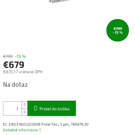
€799
–15 %
€799
–15 %
€679
€835,17 vrátane DPH
Jednotková
Na dotaz
cena:
Pridať do košíka
EC 100/3 NUCLEODUR PolarTec, 3 µm, 760476.30
Detailné informácie