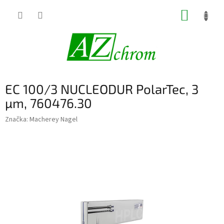
Prejsť
NÁKUP
na
obsah
KOŠÍK
EC 100/3 NUCLEODUR PolarTec, 3
µm, 760476.30
Značka:
Macherey Nagel