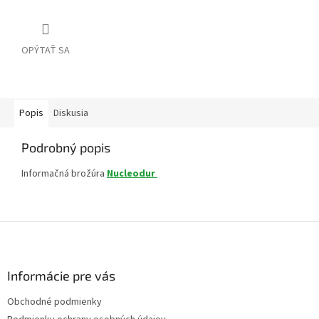
OPÝTAŤ SA
Popis
Diskusia
Podrobný popis
Informačná brožúra
Nucleodur
Z
á
p
ä
Informácie pre vás
t
Obchodné podmienky
i