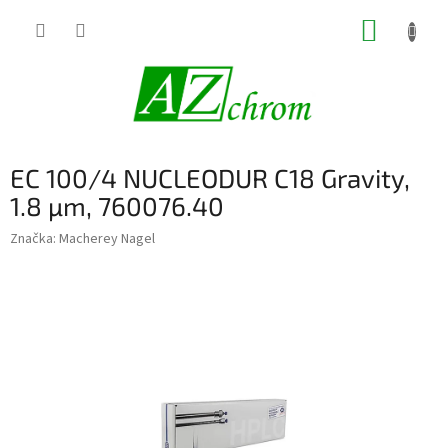
Prejsť
NÁKUP
na
obsah
KOŠÍK
EC 100/4 NUCLEODUR C18 Gravity,
1.8 µm, 760076.40
Značka:
Macherey Nagel