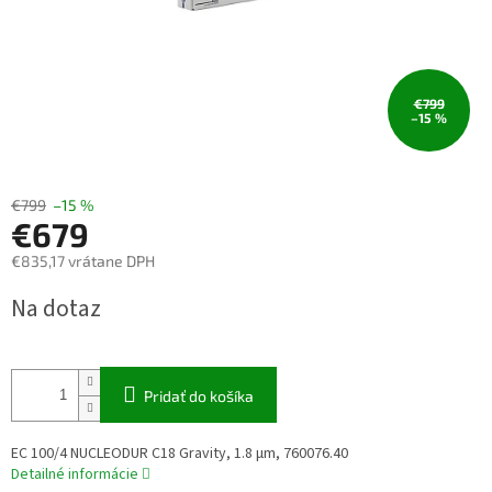
€799
–15 %
€799
–15 %
€679
€835,17 vrátane DPH
Jednotková
Na dotaz
cena:
Pridať do košíka
EC 100/4 NUCLEODUR C18 Gravity, 1.8 µm, 760076.40
Detailné informácie