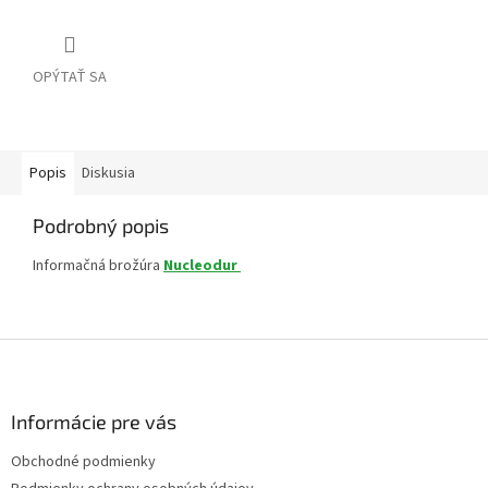
OPÝTAŤ SA
Popis
Diskusia
Podrobný popis
Informačná brožúra
Nucleodur
Z
á
p
ä
Informácie pre vás
t
Obchodné podmienky
i