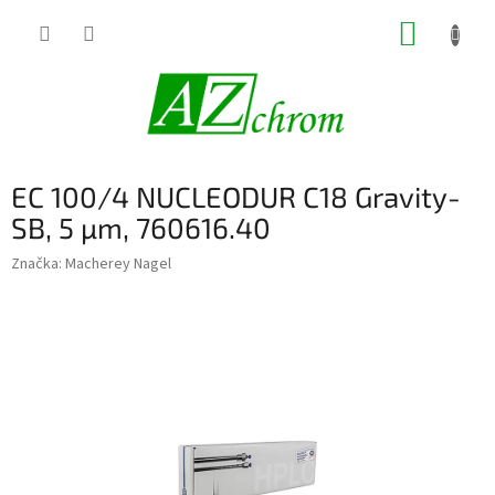
Prejsť
NÁKUP
na
obsah
KOŠÍK
EC 100/4 NUCLEODUR C18 Gravity-
SB, 5 µm, 760616.40
Značka:
Macherey Nagel