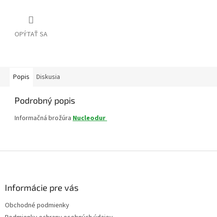
OPÝTAŤ SA
Popis
Diskusia
Podrobný popis
Informačná brožúra
Nucleodur
Z
á
p
ä
Informácie pre vás
t
Obchodné podmienky
i