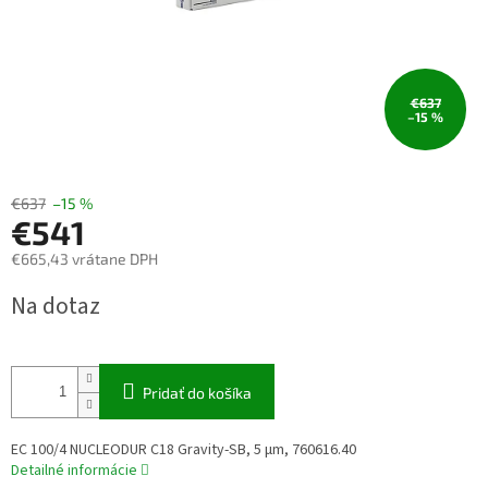
€637
–15 %
€637
–15 %
€541
€665,43 vrátane DPH
Jednotková
Na dotaz
cena:
Pridať do košíka
EC 100/4 NUCLEODUR C18 Gravity-SB, 5 µm, 760616.40
Detailné informácie