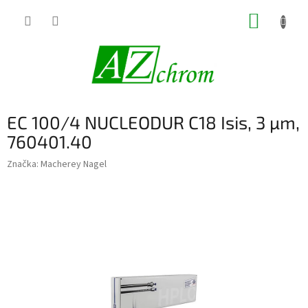
Prejsť
NÁKUP
na
obsah
KOŠÍK
EC 100/4 NUCLEODUR C18 Isis, 3 µm,
760401.40
Značka:
Macherey Nagel