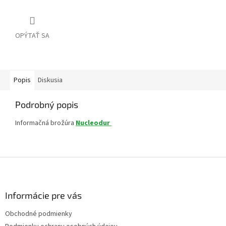
OPÝTAŤ SA
Popis
Diskusia
Podrobný popis
Informačná brožúra
Nucleodur
Z
á
p
ä
Informácie pre vás
t
Obchodné podmienky
i