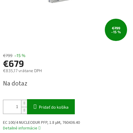
€799
–15 %
€799
–15 %
€679
€835,17 vrátane DPH
Jednotková
Na dotaz
cena:
Pridať do košíka
EC 100/4 NUCLEODUR PFP, 1.8 µM, 760436.40
Detailné informácie