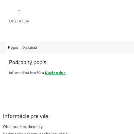
OPÝTAŤ SA
Popis
Diskusia
Podrobný popis
Informačná brožúra
Nucleodur
Z
á
p
ä
Informácie pre vás
t
Obchodné podmienky
i