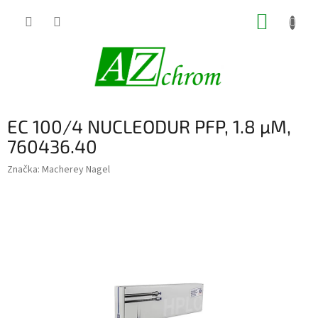
Prejsť
NÁKUP
na
obsah
KOŠÍK
EC 100/4 NUCLEODUR PFP, 1.8 µM,
760436.40
Značka:
Macherey Nagel