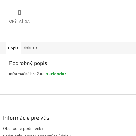
OPÝTAŤ SA
Popis
Diskusia
Podrobný popis
Informačná brožúra
Nucleodur
Z
á
p
ä
Informácie pre vás
t
Obchodné podmienky
i