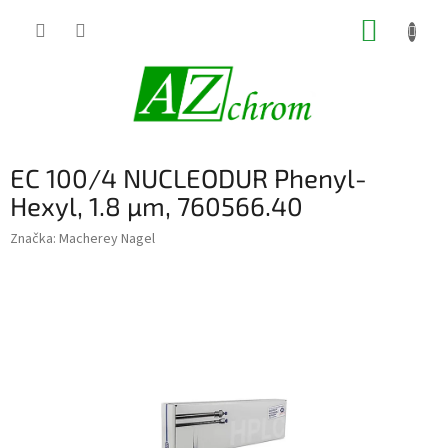
Prejsť
NÁKUP
na
obsah
KOŠÍK
EC 100/4 NUCLEODUR Phenyl-
Hexyl, 1.8 µm, 760566.40
Značka:
Macherey Nagel