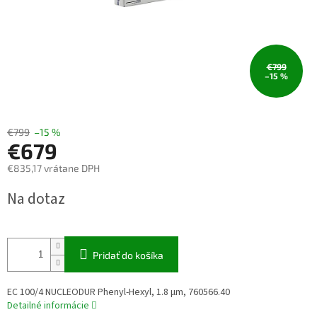
€799
–15 %
€799
–15 %
€679
€835,17 vrátane DPH
Jednotková
Na dotaz
cena:
Pridať do košíka
EC 100/4 NUCLEODUR Phenyl-Hexyl, 1.8 µm, 760566.40
Detailné informácie