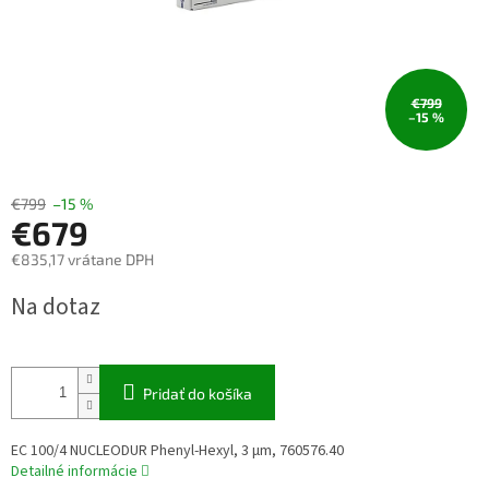
€799
–15 %
€799
–15 %
€679
€835,17 vrátane DPH
Jednotková
Na dotaz
cena:
Pridať do košíka
EC 100/4 NUCLEODUR Phenyl-Hexyl, 3 µm, 760576.40
Detailné informácie