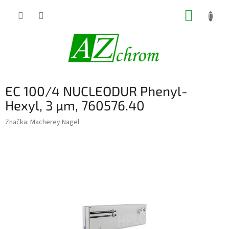
Prejsť
NÁKUP
na
obsah
KOŠÍK
EC 100/4 NUCLEODUR Phenyl-
Hexyl, 3 µm, 760576.40
Značka:
Macherey Nagel