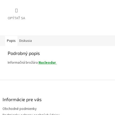
OPÝTAŤ SA
Popis
Diskusia
Podrobný popis
Informačná brožúra
Nucleodur
Z
á
p
ä
Informácie pre vás
t
Obchodné podmienky
i