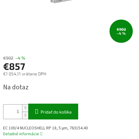
€902
–4 %
€902
–4 %
€857
€1 054,11 vrátane DPH
Jednotková
Na dotaz
cena:
Pridať do košíka
EC 100/4 NUCLEOSHELL RP 18, 5 µm, 763154.40
Detailné informácie