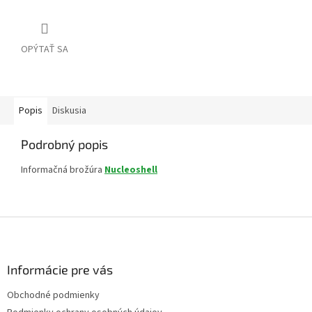
OPÝTAŤ SA
Popis
Diskusia
Podrobný popis
Informačná brožúra
Nucleoshell
Z
á
p
ä
Informácie pre vás
t
Obchodné podmienky
i