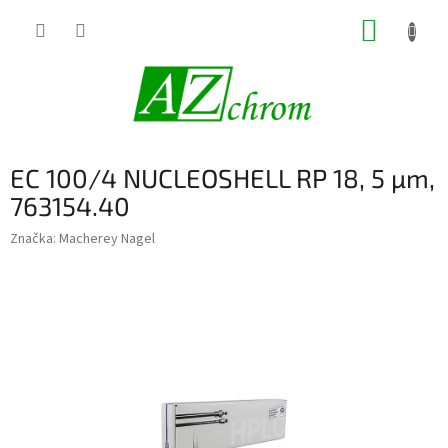
Prejsť
NÁKUP
na
obsah
KOŠÍK
EC 100/4 NUCLEOSHELL RP 18, 5 µm,
763154.40
Značka:
Macherey Nagel