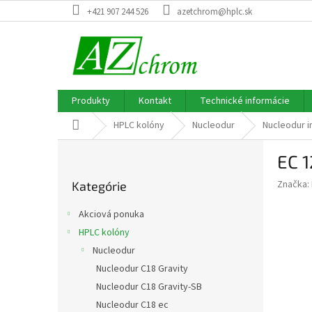
Prejsť
+421 907 244 526
azetchrom@hplc.sk
na
obsah
Produkty
Kontakt
Technické informácie
Domov
HPLC kolóny
Nucleodur
Nucleodur i
B
EC 
o
Preskočiť
č
Značka:
Kategórie
kategórie
n
ý
Akciová ponuka
p
HPLC kolóny
a
Nucleodur
n
e
Nucleodur C18 Gravity
l
Nucleodur C18 Gravity-SB
Nucleodur C18 ec