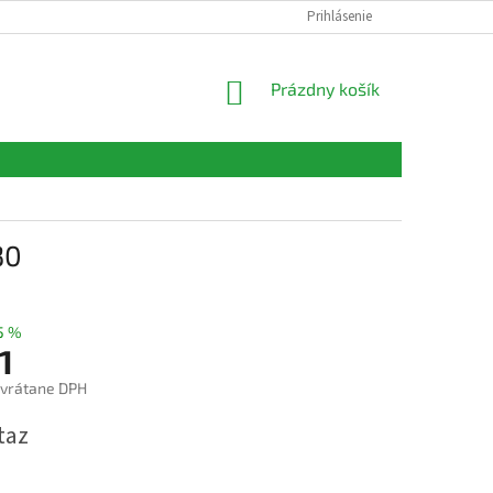
FORMULÁRE
KONTAKTY
Prihlásenie
NÁKUPNÝ
Prázdny košík
KOŠÍK
30
5 %
1
 vrátane DPH
ová
taz