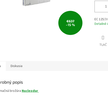
EC 125/3 
€637
Detailné 
–15 %
TLAČ
s
Diskusia
robný popis
rmačná brožúra
Nucleodur