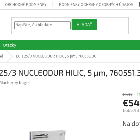
OBCHODNÉ PODMIENKY
PODMIENKY OCHRANY OSOBNÝCH ÚDAJOV
HĽADAŤ
Otázky
né
EC 125/3 NUCLEODUR HILIC, 5 µm, 760551.30
125/3 NUCLEODUR HILIC, 5 µm, 760551.
Macherey Nagel
€637
–1
€54
€665,43
Jednotk
Na do
cena: