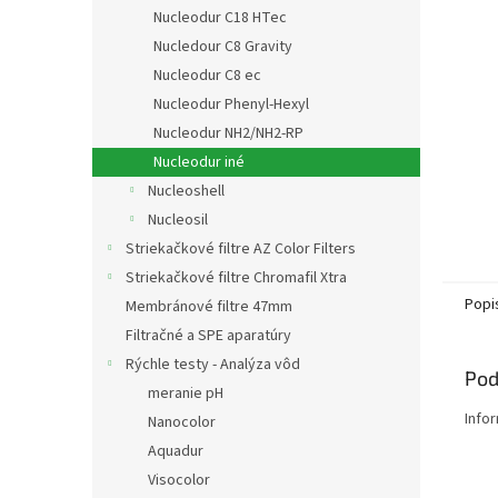
Nucleodur C18 HTec
Nucledour C8 Gravity
Nucleodur C8 ec
Nucleodur Phenyl-Hexyl
Nucleodur NH2/NH2-RP
Nucleodur iné
Nucleoshell
Nucleosil
Striekačkové filtre AZ Color Filters
Striekačkové filtre Chromafil Xtra
Popi
Membránové filtre 47mm
Filtračné a SPE aparatúry
Rýchle testy - Analýza vôd
Pod
meranie pH
Info
Nanocolor
Aquadur
Visocolor