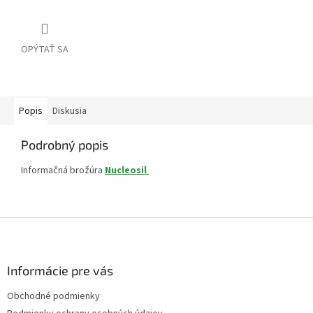
OPÝTAŤ SA
Popis
Diskusia
Podrobný popis
Informačná brožúra
Nucleosil
Z
á
p
ä
Informácie pre vás
t
Obchodné podmienky
i