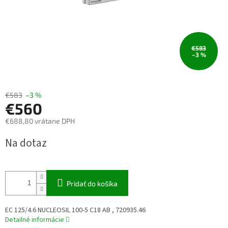
€583
–3 %
€583
–3 %
€560
€688,80 vrátane DPH
Jednotková
Na dotaz
cena:
Pridať do košíka
EC 125/4.6 NUCLEOSIL 100-5 C18 AB , 720935.46
Detailné informácie