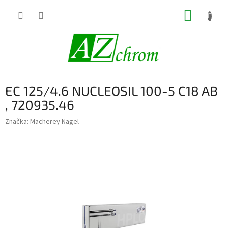
Prejsť
NÁKUP
na
obsah
KOŠÍK
EC 125/4.6 NUCLEOSIL 100-5 C18 AB
, 720935.46
Značka:
Macherey Nagel