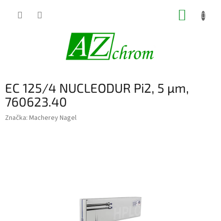
Prejsť
NÁKUP
na
obsah
KOŠÍK
EC 125/4 NUCLEODUR Pi2, 5 µm,
760623.40
Značka:
Macherey Nagel