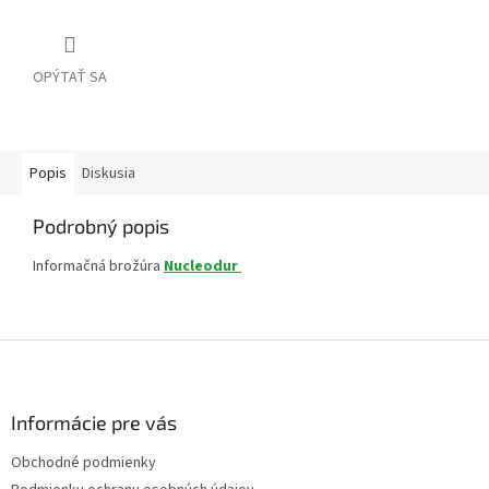
OPÝTAŤ SA
Popis
Diskusia
Podrobný popis
Informačná brožúra
Nucleodur
Z
á
p
ä
Informácie pre vás
t
Obchodné podmienky
i