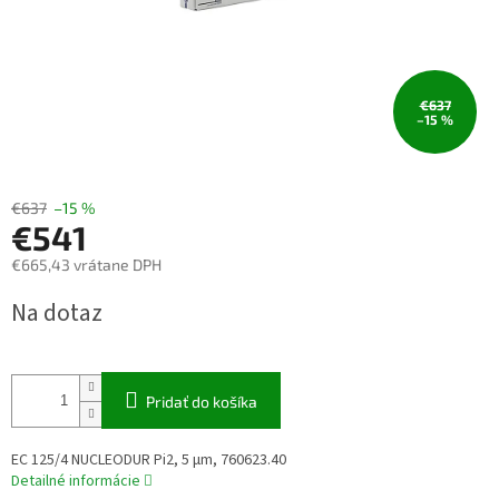
€637
–15 %
€637
–15 %
€541
€665,43 vrátane DPH
Jednotková
Na dotaz
cena:
Pridať do košíka
EC 125/4 NUCLEODUR Pi2, 5 µm, 760623.40
Detailné informácie