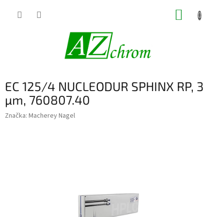
Prejsť
NÁKUP
na
obsah
KOŠÍK
EC 125/4 NUCLEODUR SPHINX RP, 3
µm, 760807.40
Značka:
Macherey Nagel