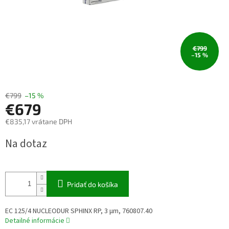
€799
–15 %
€799
–15 %
€679
€835,17 vrátane DPH
Jednotková
Na dotaz
cena:
Pridať do košíka
EC 125/4 NUCLEODUR SPHINX RP, 3 µm, 760807.40
Detailné informácie