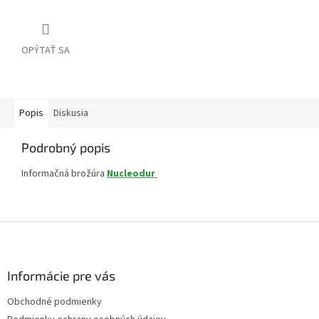
OPÝTAŤ SA
Popis
Diskusia
Podrobný popis
Informačná brožúra
Nucleodur
Z
á
p
ä
Informácie pre vás
t
Obchodné podmienky
i