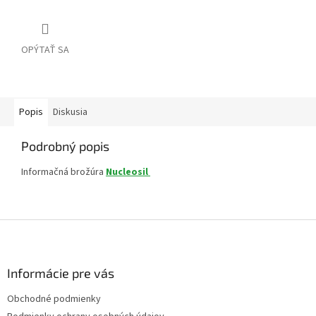
OPÝTAŤ SA
Popis
Diskusia
Podrobný popis
Informačná brožúra
Nucleosil
Z
á
p
ä
Informácie pre vás
t
Obchodné podmienky
i