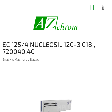
Prejsť
NÁKUP
na
obsah
KOŠÍK
EC 125/4 NUCLEOSIL 120-3 C18 ,
720040.40
Značka:
Macherey Nagel