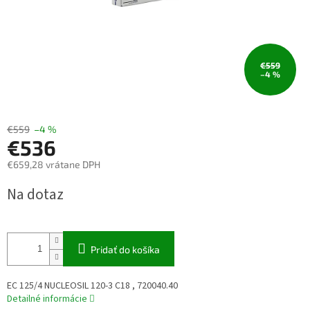
€559
–4 %
€559
–4 %
€536
€659,28 vrátane DPH
Jednotková
Na dotaz
cena:
Pridať do košíka
EC 125/4 NUCLEOSIL 120-3 C18 , 720040.40
Detailné informácie