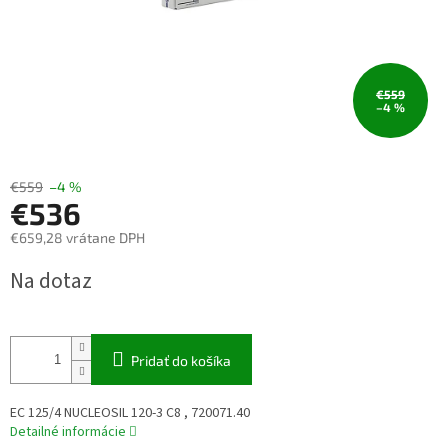
€559
–4 %
€559
–4 %
€536
€659,28 vrátane DPH
Jednotková
Na dotaz
cena:
Pridať do košíka
EC 125/4 NUCLEOSIL 120-3 C8 , 720071.40
Detailné informácie