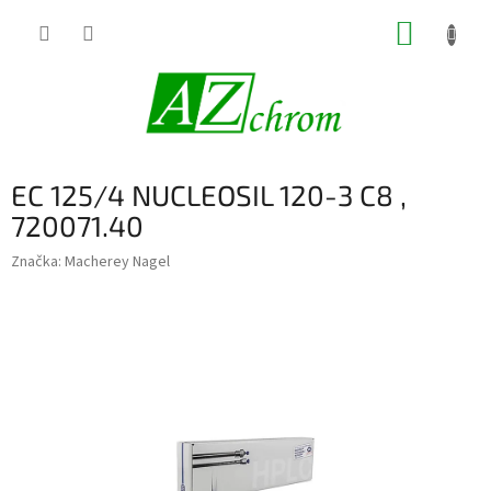
Prejsť
NÁKUP
na
obsah
KOŠÍK
EC 125/4 NUCLEOSIL 120-3 C8 ,
720071.40
Značka:
Macherey Nagel