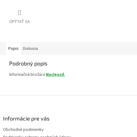
OPÝTAŤ SA
Popis
Diskusia
Podrobný popis
Informačná brožúra
Nucleosil
Z
á
p
ä
Informácie pre vás
t
Obchodné podmienky
i