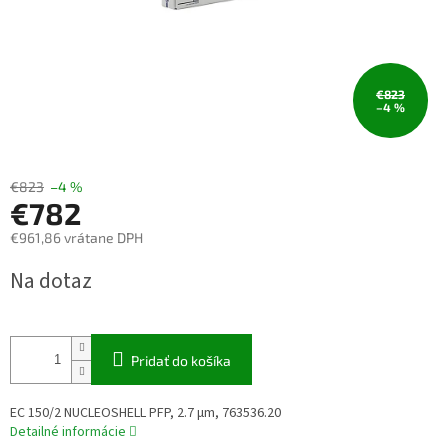
€823
–4 %
€823
–4 %
€782
€961,86 vrátane DPH
Jednotková
Na dotaz
cena:
Pridať do košíka
EC 150/2 NUCLEOSHELL PFP, 2.7 µm, 763536.20
Detailné informácie