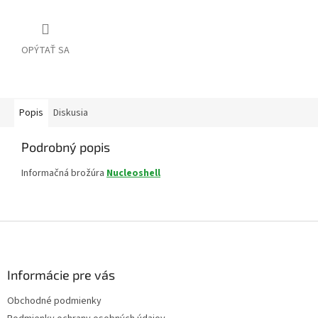
OPÝTAŤ SA
Popis
Diskusia
Podrobný popis
Informačná brožúra
Nucleoshell
Z
á
p
ä
Informácie pre vás
t
Obchodné podmienky
i