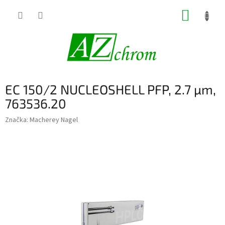
Prejsť
NÁKUP
na
obsah
KOŠÍK
EC 150/2 NUCLEOSHELL PFP, 2.7 µm,
763536.20
Značka:
Macherey Nagel