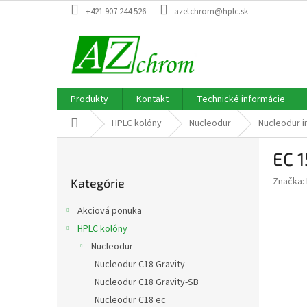
Prejsť
+421 907 244 526
azetchrom@hplc.sk
na
obsah
Produkty
Kontakt
Technické informácie
Domov
HPLC kolóny
Nucleodur
Nucleodur i
B
EC 1
o
Preskočiť
č
Značka:
Kategórie
kategórie
n
ý
Akciová ponuka
p
HPLC kolóny
a
Nucleodur
n
e
Nucleodur C18 Gravity
l
Nucleodur C18 Gravity-SB
Nucleodur C18 ec