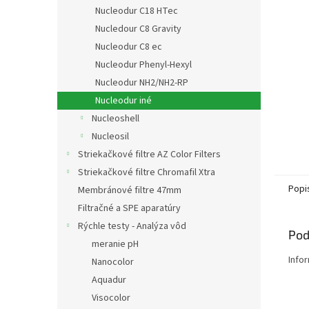
Nucleodur C18 HTec
Nucledour C8 Gravity
Nucleodur C8 ec
Nucleodur Phenyl-Hexyl
Nucleodur NH2/NH2-RP
Nucleodur iné
Nucleoshell
Nucleosil
Striekačkové filtre AZ Color Filters
Striekačkové filtre Chromafil Xtra
Popi
Membránové filtre 47mm
Filtračné a SPE aparatúry
Rýchle testy - Analýza vôd
Pod
meranie pH
Info
Nanocolor
Aquadur
Visocolor