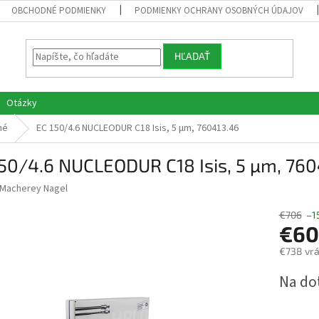
OBCHODNÉ PODMIENKY
PODMIENKY OCHRANY OSOBNÝCH ÚDAJOV
HĽADAŤ
Otázky
né
EC 150/4.6 NUCLEODUR C18 Isis, 5 µm, 760413.46
50/4.6 NUCLEODUR C18 Isis, 5 µm, 760
Macherey Nagel
€706
–1
€60
€738 vr
Jednotk
Na do
cena: