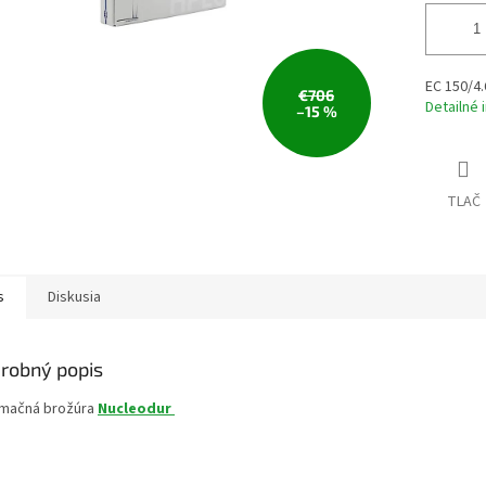
EC 150/4.
€706
Detailné 
–15 %
TLAČ
s
Diskusia
robný popis
rmačná brožúra
Nucleodur