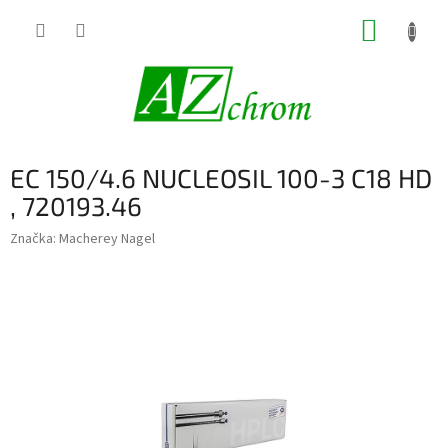
Prejsť
NÁKUP
na
obsah
KOŠÍK
EC 150/4.6 NUCLEOSIL 100-3 C18 HD
, 720193.46
Značka:
Macherey Nagel