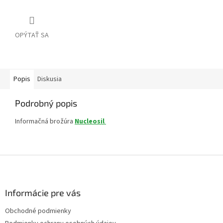
OPÝTAŤ SA
Popis
Diskusia
Podrobný popis
Informačná brožúra
Nucleosil
Z
á
p
ä
Informácie pre vás
t
Obchodné podmienky
i