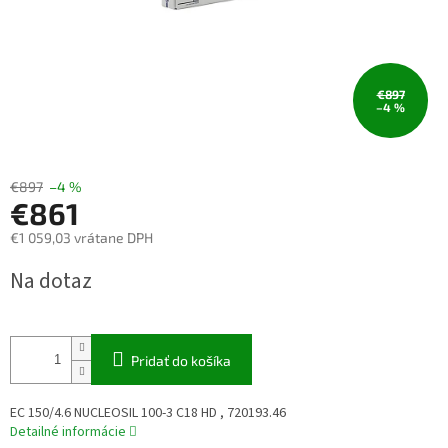
€897
–4 %
€897
–4 %
€861
€1 059,03 vrátane DPH
Jednotková
Na dotaz
cena:
Pridať do košíka
EC 150/4.6 NUCLEOSIL 100-3 C18 HD , 720193.46
Detailné informácie