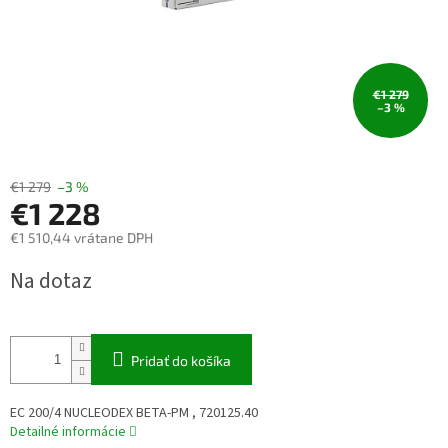
€1 279
–3 %
€1 279
–3 %
€1 228
€1 510,44 vrátane DPH
Jednotková
Na dotaz
cena:
Pridať do košíka
EC 200/4 NUCLEODEX BETA-PM , 720125.40
Detailné informácie