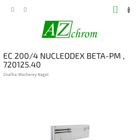
Prejsť
NÁKUP
na
obsah
KOŠÍK
EC 200/4 NUCLEODEX BETA-PM ,
720125.40
Značka:
Macherey Nagel