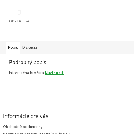
OPÝTAŤ SA
Popis
Diskusia
Podrobný popis
Informačná brožúra
Nucleosil
Z
á
p
ä
Informácie pre vás
t
Obchodné podmienky
i