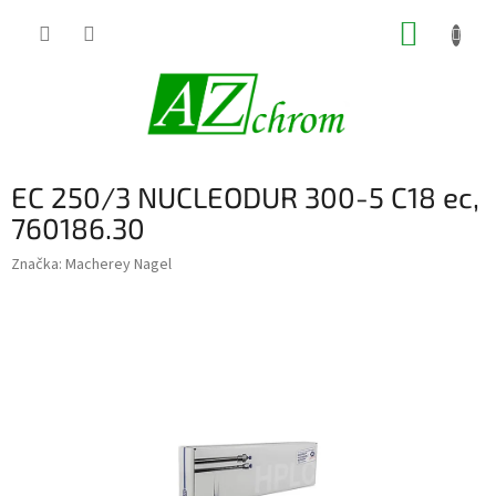
Prejsť
NÁKUP
na
obsah
KOŠÍK
EC 250/3 NUCLEODUR 300-5 C18 ec,
760186.30
Značka:
Macherey Nagel