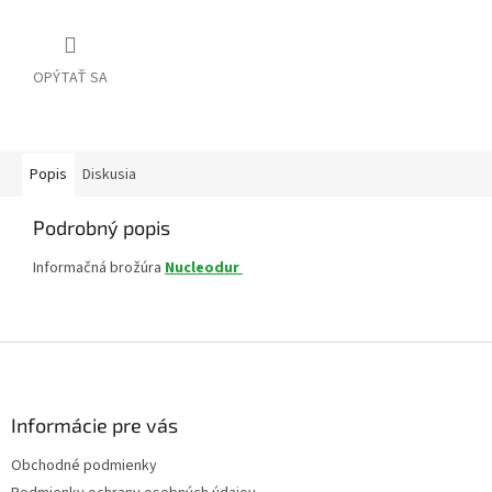
OPÝTAŤ SA
Popis
Diskusia
Podrobný popis
Informačná brožúra
Nucleodur
Z
á
p
ä
Informácie pre vás
t
Obchodné podmienky
i