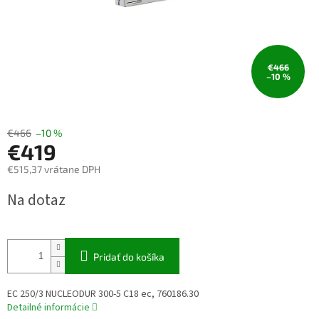
€466
–10 %
€466
–10 %
€419
€515,37 vrátane DPH
Jednotková
Na dotaz
cena:
Pridať do košíka
EC 250/3 NUCLEODUR 300-5 C18 ec, 760186.30
Detailné informácie