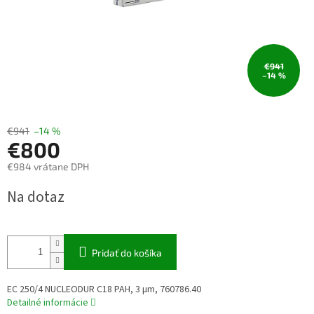
€941
–14 %
€941
–14 %
€800
€984 vrátane DPH
Jednotková
Na dotaz
cena:
Pridať do košíka
EC 250/4 NUCLEODUR C18 PAH, 3 µm, 760786.40
Detailné informácie