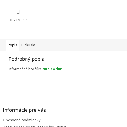
OPÝTAŤ SA
Popis
Diskusia
Podrobný popis
Informačná brožúra
Nucleodur
Z
á
p
ä
Informácie pre vás
t
Obchodné podmienky
i