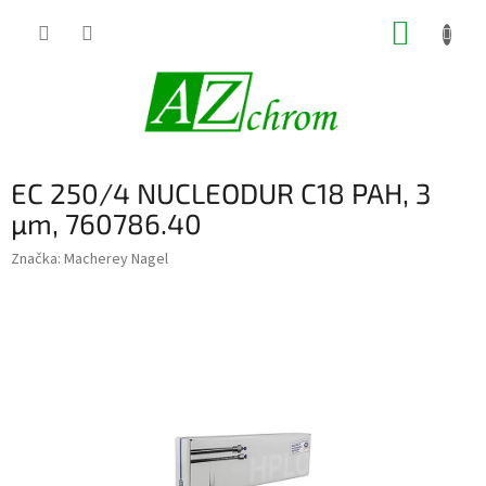
Prejsť
NÁKUP
na
obsah
KOŠÍK
EC 250/4 NUCLEODUR C18 PAH, 3
µm, 760786.40
Značka:
Macherey Nagel