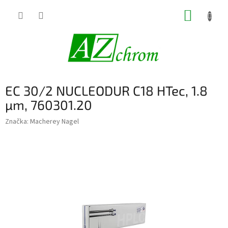
Prejsť
NÁKUP
na
obsah
KOŠÍK
EC 30/2 NUCLEODUR C18 HTec, 1.8
µm, 760301.20
Značka:
Macherey Nagel