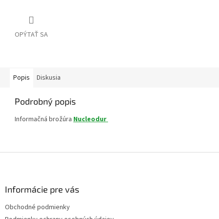
OPÝTAŤ SA
Popis
Diskusia
Podrobný popis
Informačná brožúra
Nucleodur
Z
á
p
ä
Informácie pre vás
t
Obchodné podmienky
i