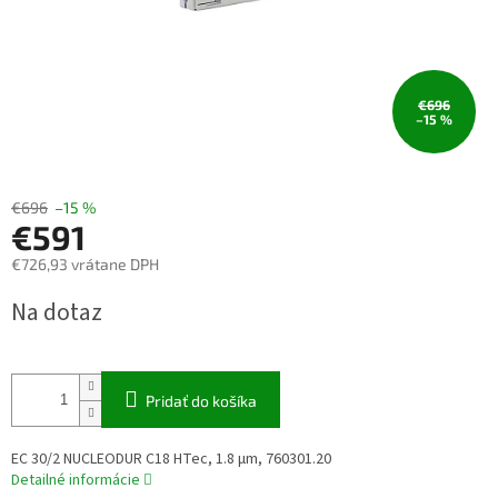
€696
–15 %
€696
–15 %
€591
€726,93 vrátane DPH
Jednotková
Na dotaz
cena:
Pridať do košíka
EC 30/2 NUCLEODUR C18 HTec, 1.8 µm, 760301.20
Detailné informácie