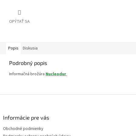
OPÝTAŤ SA
Popis
Diskusia
Podrobný popis
Informačná brožúra
Nucleodur
Z
á
p
ä
Informácie pre vás
t
Obchodné podmienky
i