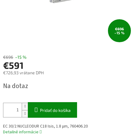
€696
–15 %
€696
–15 %
€591
€726,93 vrátane DPH
Jednotková
Na dotaz
cena:
Pridať do košíka
EC 30/2 NUCLEODUR C18 Isis, 1.8 µm, 760406.20
Detailné informácie