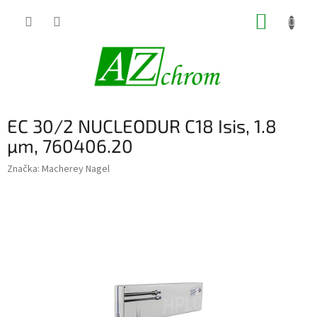
Prejsť
NÁKUP
na
obsah
KOŠÍK
EC 30/2 NUCLEODUR C18 Isis, 1.8
µm, 760406.20
Značka:
Macherey Nagel