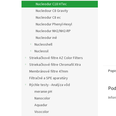
Nucleodur C18 HTec
Nucledour C8 Gravity
Nucleodur C8 ec
Nucleodur Phenyl-Hexyl
Nucleodur NH2/NH2-RP
Nucleodur iné
Nucleoshell
Nucleosil
Striekačkové filtre AZ Color Filters
Striekačkové filtre Chromafil Xtra
Popi
Membránové filtre 47mm
Filtračné a SPE aparatúry
Rýchle testy - Analýza vôd
Pod
meranie pH
Info
Nanocolor
Aquadur
Visocolor