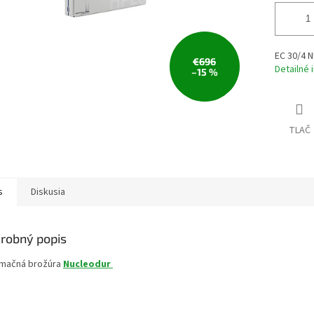
EC 30/4 
€696
Detailné 
–15 %
TLAČ
s
Diskusia
robný popis
rmačná brožúra
Nucleodur