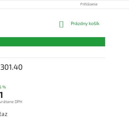
FORMULÁRE
KONTAKTY
Prihlásenie
NÁKUPNÝ
Prázdny košík
KOŠÍK
0301.40
5 %
1
vrátane DPH
ová
taz