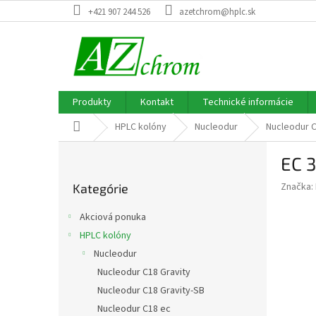
Prejsť
+421 907 244 526
azetchrom@hplc.sk
na
obsah
Produkty
Kontakt
Technické informácie
Domov
HPLC kolóny
Nucleodur
Nucleodur 
B
EC 
o
Preskočiť
č
Značka:
Kategórie
kategórie
n
ý
Akciová ponuka
p
HPLC kolóny
a
Nucleodur
n
e
Nucleodur C18 Gravity
l
Nucleodur C18 Gravity-SB
Nucleodur C18 ec