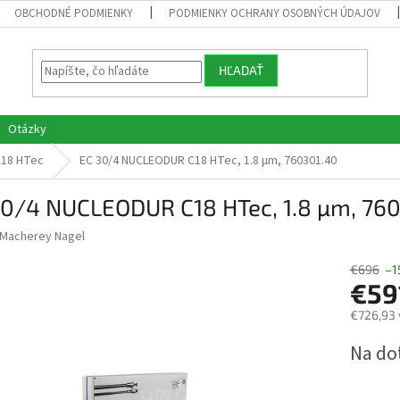
OBCHODNÉ PODMIENKY
PODMIENKY OCHRANY OSOBNÝCH ÚDAJOV
HĽADAŤ
Otázky
C18 HTec
EC 30/4 NUCLEODUR C18 HTec, 1.8 µm, 760301.40
30/4 NUCLEODUR C18 HTec, 1.8 µm, 76
Macherey Nagel
€696
–1
€59
€726,93 
Jednotk
Na do
cena: