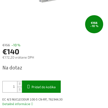
€156
–10 %
€156
–10 %
€140
€172,20 vrátane DPH
Jednotková
Na dotaz
cena:
Pridať do košíka
EC 4/3 NUCLEODUR 100-5 CN-RP, 761944.30
Detailné informácie