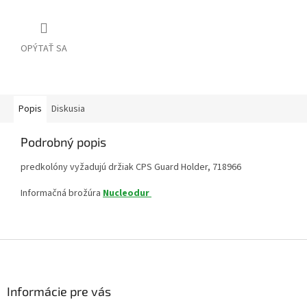
OPÝTAŤ SA
Popis
Diskusia
Podrobný popis
predkolóny vyžadujú držiak CPS Guard Holder, 718966
Informačná brožúra
Nucleodur
Z
á
p
ä
Informácie pre vás
t