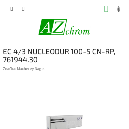
Prejsť
NÁKUP
na
obsah
KOŠÍK
EC 4/3 NUCLEODUR 100-5 CN-RP,
761944.30
Značka:
Macherey Nagel