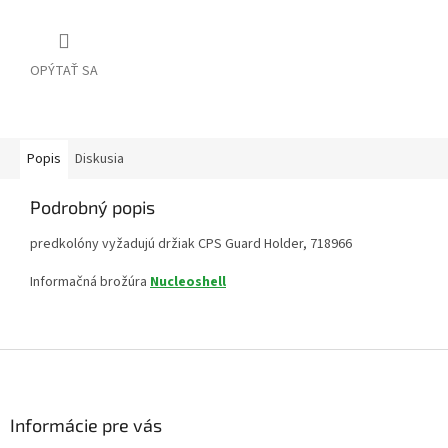
OPÝTAŤ SA
Popis
Diskusia
Podrobný popis
predkolóny vyžadujú držiak CPS Guard Holder, 718966
Informačná brožúra
Nucleoshell
Z
á
p
ä
Informácie pre vás
t