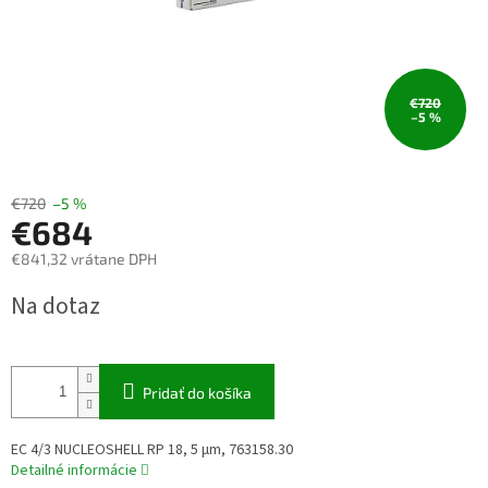
€720
–5 %
€720
–5 %
€684
€841,32 vrátane DPH
Jednotková
Na dotaz
cena:
Pridať do košíka
EC 4/3 NUCLEOSHELL RP 18, 5 µm, 763158.30
Detailné informácie