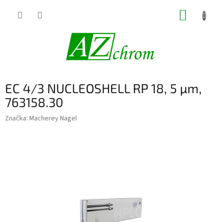
Prejsť
NÁKUP
na
obsah
KOŠÍK
EC 4/3 NUCLEOSHELL RP 18, 5 µm,
763158.30
Značka:
Macherey Nagel