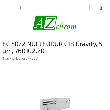
Prejsť
NÁKUP
na
obsah
KOŠÍK
EC 50/2 NUCLEODUR C18 Gravity, 5
µm, 760102.20
Značka:
Macherey Nagel