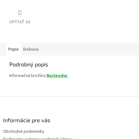
OPÝTAŤ SA
Popis
Diskusia
Podrobný popis
Informačná brožúra
Nucleodur
Z
á
p
ä
Informácie pre vás
t
Obchodné podmienky
i