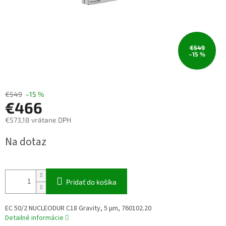
€549
–15 %
€549
–15 %
€466
€573,18 vrátane DPH
Jednotková
Na dotaz
cena:
Pridať do košíka
EC 50/2 NUCLEODUR C18 Gravity, 5 µm, 760102.20
Detailné informácie