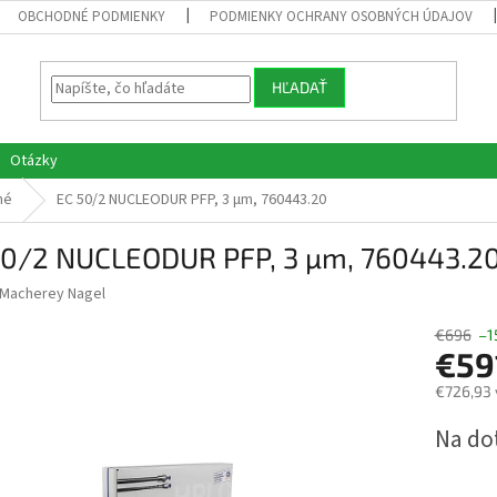
OBCHODNÉ PODMIENKY
PODMIENKY OCHRANY OSOBNÝCH ÚDAJOV
HĽADAŤ
Otázky
né
EC 50/2 NUCLEODUR PFP, 3 µm, 760443.20
50/2 NUCLEODUR PFP, 3 µm, 760443.2
Macherey Nagel
€696
–1
€59
€726,93 
Jednotk
Na do
cena: