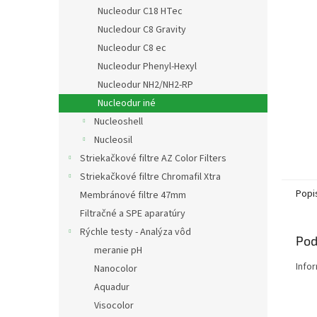
Nucleodur C18 HTec
Nucledour C8 Gravity
Nucleodur C8 ec
Nucleodur Phenyl-Hexyl
Nucleodur NH2/NH2-RP
Nucleodur iné
Nucleoshell
Nucleosil
Striekačkové filtre AZ Color Filters
Striekačkové filtre Chromafil Xtra
Popi
Membránové filtre 47mm
Filtračné a SPE aparatúry
Rýchle testy - Analýza vôd
Pod
meranie pH
Info
Nanocolor
Aquadur
Visocolor