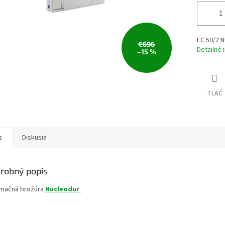
EC 50/2 
€696
Detailné 
–15 %
TLAČ
s
Diskusia
robný popis
rmačná brožúra
Nucleodur