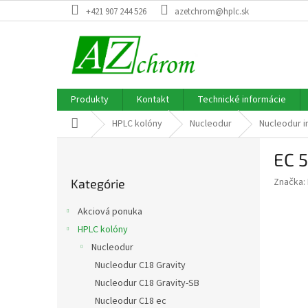
Prejsť
+421 907 244 526
azetchrom@hplc.sk
na
obsah
Produkty
Kontakt
Technické informácie
Domov
HPLC kolóny
Nucleodur
Nucleodur i
B
EC 
o
Preskočiť
č
Značka:
Kategórie
kategórie
n
ý
Akciová ponuka
p
HPLC kolóny
a
Nucleodur
n
e
Nucleodur C18 Gravity
l
Nucleodur C18 Gravity-SB
Nucleodur C18 ec