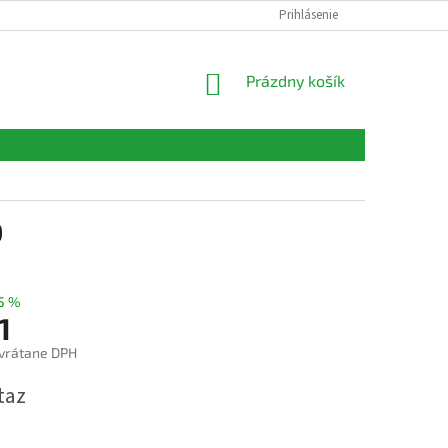
FORMULÁRE
KONTAKTY
Prihlásenie
NÁKUPNÝ
Prázdny košík
KOŠÍK
0
5 %
1
vrátane DPH
ová
taz