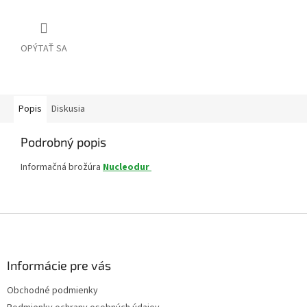
OPÝTAŤ SA
Popis
Diskusia
Podrobný popis
Informačná brožúra
Nucleodur
Z
á
p
ä
Informácie pre vás
t
Obchodné podmienky
i