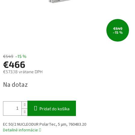
€549
–15 %
€549
–15 %
€466
€573,18 vrátane DPH
Jednotková
Na dotaz
cena:
Pridať do košíka
EC 50/2 NUCLEODUR PolarTec, 5 µm, 760483.20
Detailné informácie