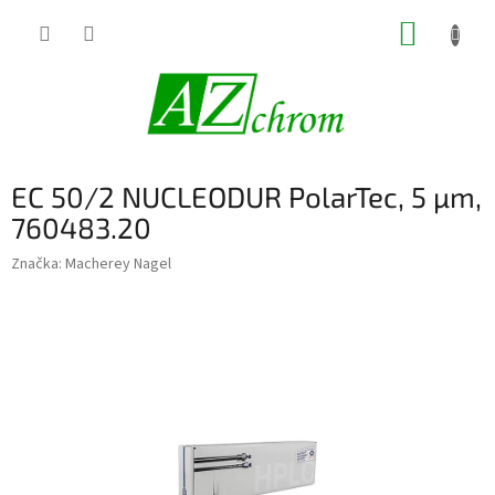
Prejsť
NÁKUP
na
obsah
KOŠÍK
EC 50/2 NUCLEODUR PolarTec, 5 µm,
760483.20
Značka:
Macherey Nagel