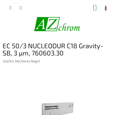
Prejsť
NÁKUP
na
obsah
KOŠÍK
EC 50/3 NUCLEODUR C18 Gravity-
SB, 3 µm, 760603.30
Značka:
Macherey Nagel