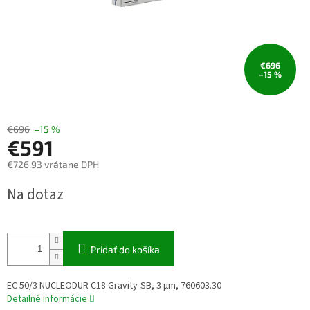
€696
–15 %
€696
–15 %
€591
€726,93 vrátane DPH
Jednotková
Na dotaz
cena:
Pridať do košíka
EC 50/3 NUCLEODUR C18 Gravity-SB, 3 µm, 760603.30
Detailné informácie