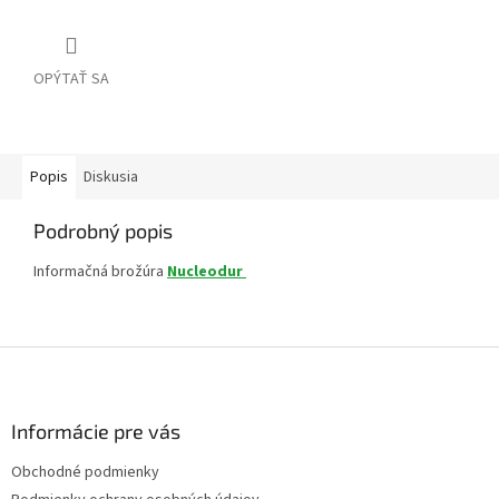
OPÝTAŤ SA
Popis
Diskusia
Podrobný popis
Informačná brožúra
Nucleodur
Z
á
p
ä
Informácie pre vás
t
Obchodné podmienky
i