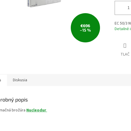
EC 50/3 N
€696
Detailné 
–15 %
TLAČ
s
Diskusia
robný popis
rmačná brožúra
Nucleodur