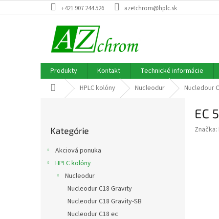
Prejsť
+421 907 244 526
azetchrom@hplc.sk
na
obsah
Produkty
Kontakt
Technické informácie
Domov
HPLC kolóny
Nucleodur
Nucledour C
B
EC 
o
Preskočiť
č
Značka:
Kategórie
kategórie
n
ý
Akciová ponuka
p
HPLC kolóny
a
Nucleodur
n
e
Nucleodur C18 Gravity
l
Nucleodur C18 Gravity-SB
Nucleodur C18 ec