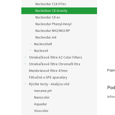
Nucleodur C18 HTec
Nucledour C8 Gravity
Nucleodur C8 ec
Nucleodur Phenyl-Hexyl
Nucleodur NH2/NH2-RP
Nucleodur iné
Nucleoshell
Nucleosil
Striekačkové filtre AZ Color Filters
Striekačkové filtre Chromafil Xtra
Popi
Membránové filtre 47mm
Filtračné a SPE aparatúry
Rýchle testy - Analýza vôd
Pod
meranie pH
Info
Nanocolor
Aquadur
Visocolor