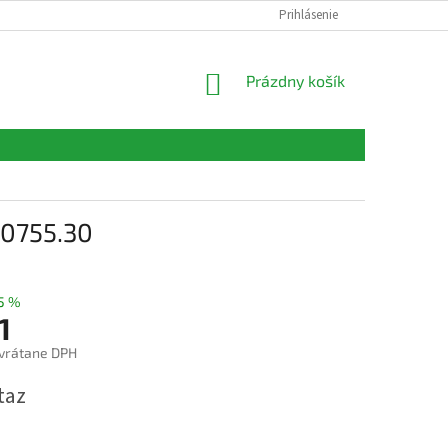
FORMULÁRE
KONTAKTY
Prihlásenie
NÁKUPNÝ
Prázdny košík
KOŠÍK
60755.30
5 %
1
vrátane DPH
ová
taz