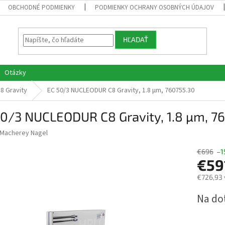
OBCHODNÉ PODMIENKY
PODMIENKY OCHRANY OSOBNÝCH ÚDAJOV
HĽADAŤ
Otázky
8 Gravity
EC 50/3 NUCLEODUR C8 Gravity, 1.8 µm, 760755.30
50/3 NUCLEODUR C8 Gravity, 1.8 µm, 7
Macherey Nagel
€696
–1
€59
€726,93 
Jednotk
Na do
cena: