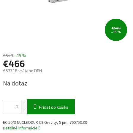
€549
–15 %
€549
–15 %
€466
€573,18 vrátane DPH
Jednotková
Na dotaz
cena:
Pridať do košíka
EC 50/3 NUCLEODUR C8 Gravity, 5 µm, 760750.30
Detailné informácie