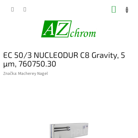
Prejsť
NÁKUP
na
obsah
KOŠÍK
EC 50/3 NUCLEODUR C8 Gravity, 5
µm, 760750.30
Značka:
Macherey Nagel