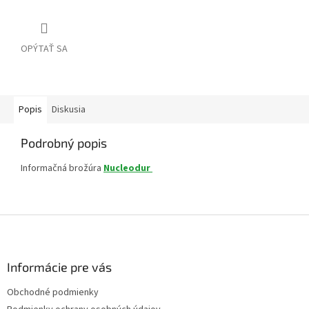
OPÝTAŤ SA
Popis
Diskusia
Podrobný popis
Informačná brožúra
Nucleodur
Z
á
p
ä
Informácie pre vás
t
Obchodné podmienky
i