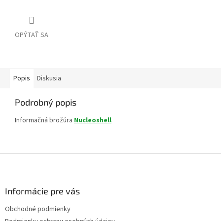
OPÝTAŤ SA
Popis
Diskusia
Podrobný popis
Informačná brožúra
Nucleoshell
Z
á
p
ä
Informácie pre vás
t
Obchodné podmienky
i