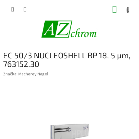
Prejsť
NÁKUP
na
obsah
KOŠÍK
EC 50/3 NUCLEOSHELL RP 18, 5 µm,
763152.30
Značka:
Macherey Nagel