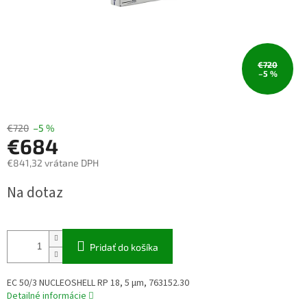
€720
–5 %
€720
–5 %
€684
€841,32 vrátane DPH
Jednotková
Na dotaz
cena:
Pridať do košíka
EC 50/3 NUCLEOSHELL RP 18, 5 µm, 763152.30
Detailné informácie