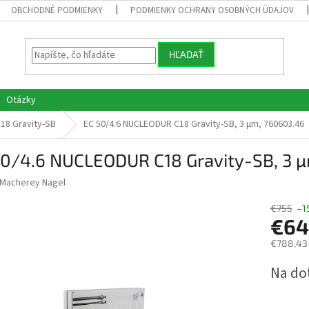
OBCHODNÉ PODMIENKY
PODMIENKY OCHRANY OSOBNÝCH ÚDAJOV
HĽADAŤ
Otázky
18 Gravity-SB
EC 50/4.6 NUCLEODUR C18 Gravity-SB, 3 µm, 760603.46
50/4.6 NUCLEODUR C18 Gravity-SB, 3 
Macherey Nagel
€755
–1
€64
€788,43
Jednotk
Na do
cena: