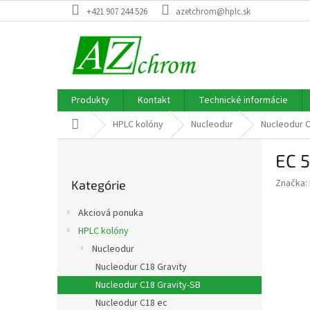
Prejsť
+421 907 244 526
azetchrom@hplc.sk
na
obsah
Produkty
Kontakt
Technické informácie
Domov
HPLC kolóny
Nucleodur
Nucleodur C
B
EC 
o
Preskočiť
č
Značka:
Kategórie
kategórie
n
ý
Akciová ponuka
p
HPLC kolóny
a
Nucleodur
n
e
Nucleodur C18 Gravity
l
Nucleodur C18 Gravity-SB
Nucleodur C18 ec