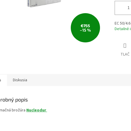
EC 50/4.6
€755
Detailné 
–15 %
TLAČ
s
Diskusia
robný popis
rmačná brožúra
Nucleodur