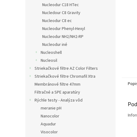
Nucleodur C18 HTec
Nucledour C8 Gravity
Nucleodur C8 ec
Nucleodur Phenyl-Hexyl
Nucleodur NH2/NH2-RP
Nucleodur iné
Nucleoshell
Nucleosil
Striekačkové filtre AZ Color Filters
Striekačkové filtre Chromafil Xtra
Popi
Membránové filtre 47mm
Filtračné a SPE aparatúry
Rýchle testy - Analýza vôd
Pod
meranie pH
Info
Nanocolor
Aquadur
Visocolor