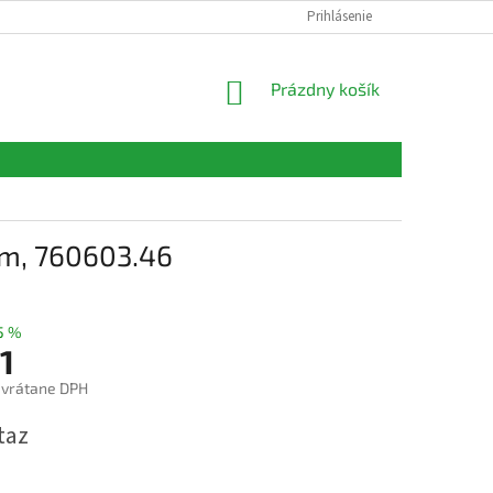
FORMULÁRE
KONTAKTY
Prihlásenie
NÁKUPNÝ
Prázdny košík
KOŠÍK
µm, 760603.46
5 %
1
 vrátane DPH
ová
taz