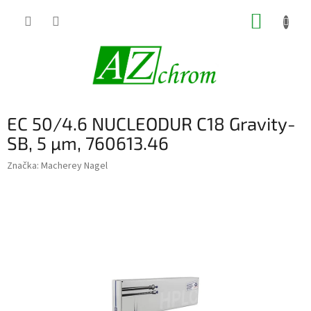
Prejsť
NÁKUP
na
obsah
KOŠÍK
EC 50/4.6 NUCLEODUR C18 Gravity-
SB, 5 µm, 760613.46
Značka:
Macherey Nagel