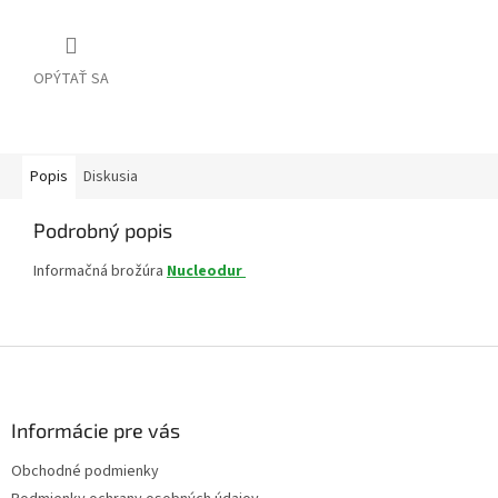
OPÝTAŤ SA
Popis
Diskusia
Podrobný popis
Informačná brožúra
Nucleodur
Z
á
p
ä
Informácie pre vás
t
Obchodné podmienky
i