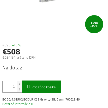
€598
–15 %
€598
–15 %
€508
€624,84 vrátane DPH
Jednotková
Na dotaz
cena:
Pridať do košíka
EC 50/4.6 NUCLEODUR C18 Gravity-SB, 5 µm, 760613.46
Detailné informácie