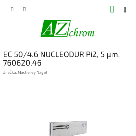
Prejsť
NÁKUP
na
obsah
KOŠÍK
EC 50/4.6 NUCLEODUR Pi2, 5 µm,
760620.46
Značka:
Macherey Nagel