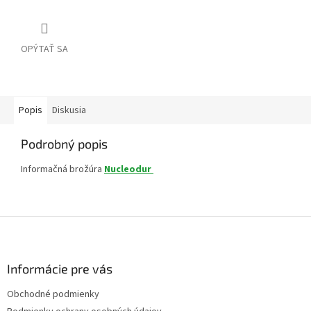
OPÝTAŤ SA
Popis
Diskusia
Podrobný popis
Informačná brožúra
Nucleodur
Z
á
p
ä
Informácie pre vás
t
Obchodné podmienky
i