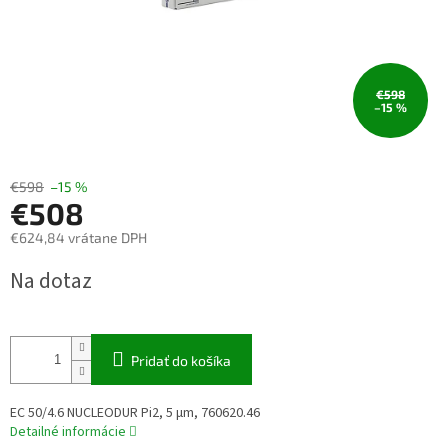
€598
–15 %
€598
–15 %
€508
€624,84 vrátane DPH
Jednotková
Na dotaz
cena:
Pridať do košíka
EC 50/4.6 NUCLEODUR Pi2, 5 µm, 760620.46
Detailné informácie