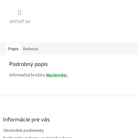
OPÝTAŤ SA
Popis
Diskusia
Podrobný popis
Informačná brožúra
Nucleodur
Z
á
p
ä
Informácie pre vás
t
Obchodné podmienky
i