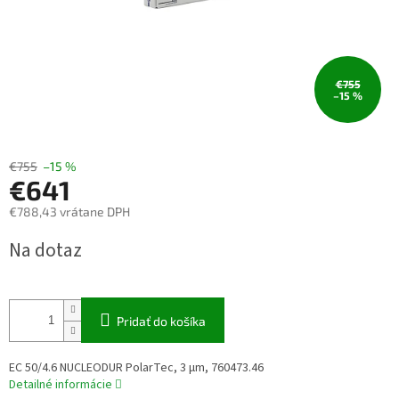
€755
–15 %
€755
–15 %
€641
€788,43 vrátane DPH
Jednotková
Na dotaz
cena:
Pridať do košíka
EC 50/4.6 NUCLEODUR PolarTec, 3 µm, 760473.46
Detailné informácie