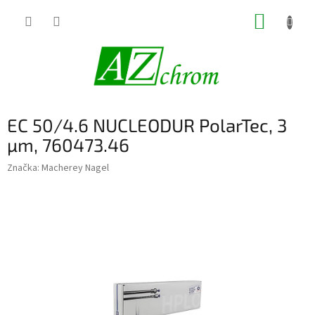
Prejsť
NÁKUP
na
obsah
KOŠÍK
EC 50/4.6 NUCLEODUR PolarTec, 3
µm, 760473.46
Značka:
Macherey Nagel