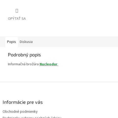
OPÝTAŤ SA
Popis
Diskusia
Podrobný popis
Informačná brožúra
Nucleodur
Z
á
p
ä
Informácie pre vás
t
Obchodné podmienky
i