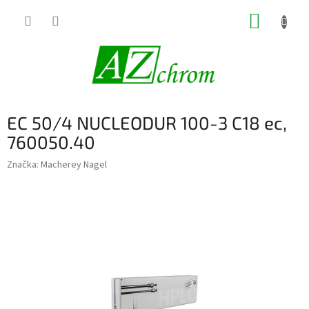
Prejsť
NÁKUP
na
obsah
KOŠÍK
EC 50/4 NUCLEODUR 100-3 C18 ec,
760050.40
Značka:
Macherey Nagel