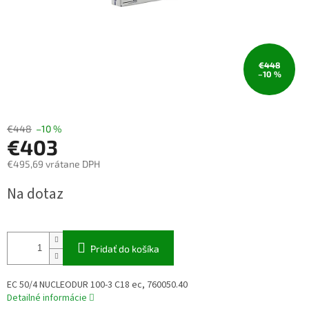
€448
–10 %
€448
–10 %
€403
€495,69 vrátane DPH
Jednotková
Na dotaz
cena:
Pridať do košíka
EC 50/4 NUCLEODUR 100-3 C18 ec, 760050.40
Detailné informácie