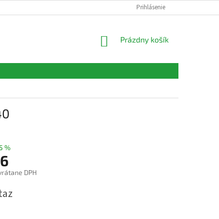
FORMULÁRE
KONTAKTY
Prihlásenie
NÁKUPNÝ
Prázdny košík
KOŠÍK
40
5 %
6
vrátane DPH
ová
taz