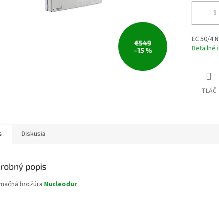
EC 50/4 N
€549
Detailné 
–15 %
TLAČ
s
Diskusia
robný popis
rmačná brožúra
Nucleodur