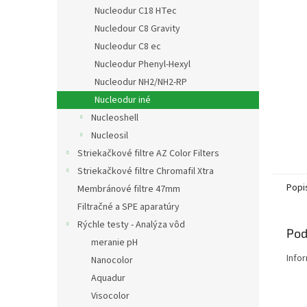
Nucleodur C18 HTec
Nucledour C8 Gravity
Nucleodur C8 ec
Nucleodur Phenyl-Hexyl
Nucleodur NH2/NH2-RP
Nucleodur iné
Nucleoshell
Nucleosil
Striekačkové filtre AZ Color Filters
Striekačkové filtre Chromafil Xtra
Popi
Membránové filtre 47mm
Filtračné a SPE aparatúry
Rýchle testy - Analýza vôd
Pod
meranie pH
Info
Nanocolor
Aquadur
Visocolor