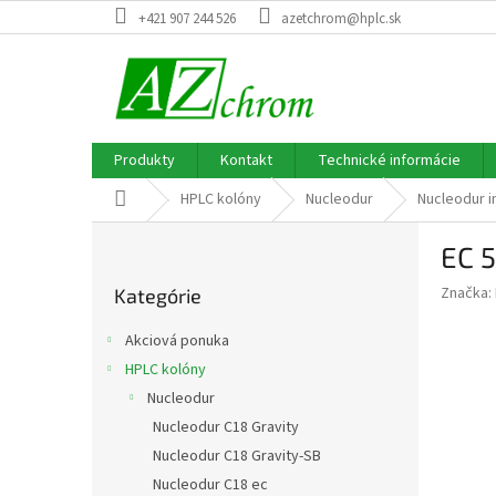
Prejsť
+421 907 244 526
azetchrom@hplc.sk
na
obsah
Produkty
Kontakt
Technické informácie
Domov
HPLC kolóny
Nucleodur
Nucleodur i
B
EC 
o
Preskočiť
č
Značka:
Kategórie
kategórie
n
ý
Akciová ponuka
p
HPLC kolóny
a
Nucleodur
n
e
Nucleodur C18 Gravity
l
Nucleodur C18 Gravity-SB
Nucleodur C18 ec