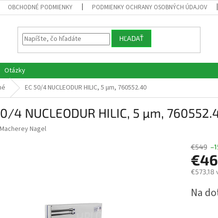
OBCHODNÉ PODMIENKY
PODMIENKY OCHRANY OSOBNÝCH ÚDAJOV
HĽADAŤ
Otázky
né
EC 50/4 NUCLEODUR HILIC, 5 µm, 760552.40
50/4 NUCLEODUR HILIC, 5 µm, 760552.
Macherey Nagel
€549
–1
€46
€573,18 
Jednotk
Na do
cena: