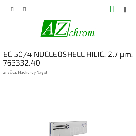
Prejsť
NÁKUP
na
obsah
KOŠÍK
EC 50/4 NUCLEOSHELL HILIC, 2.7 µm,
763332.40
Značka:
Macherey Nagel