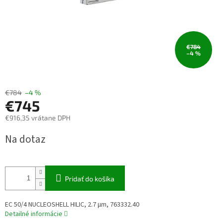
€784
–4 %
€784
–4 %
€745
€916,35 vrátane DPH
Jednotková
Na dotaz
cena:
Pridať do košíka
EC 50/4 NUCLEOSHELL HILIC, 2.7 µm, 763332.40
Detailné informácie