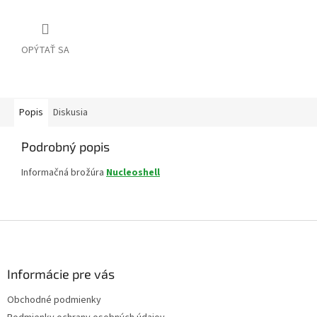
OPÝTAŤ SA
Popis
Diskusia
Podrobný popis
Informačná brožúra
Nucleoshell
Z
á
p
ä
Informácie pre vás
t
Obchodné podmienky
i