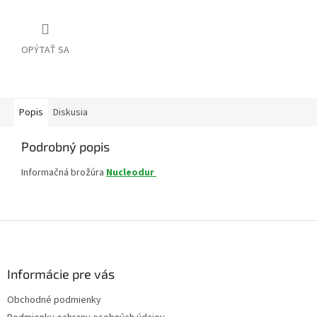
OPÝTAŤ SA
Popis
Diskusia
Podrobný popis
Informačná brožúra
Nucleodur
Z
á
p
ä
Informácie pre vás
t
Obchodné podmienky
i