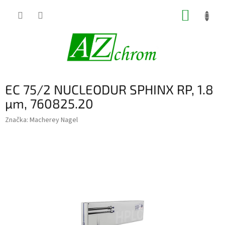
Prejsť
NÁKUP
na
obsah
KOŠÍK
EC 75/2 NUCLEODUR SPHINX RP, 1.8
µm, 760825.20
Značka:
Macherey Nagel