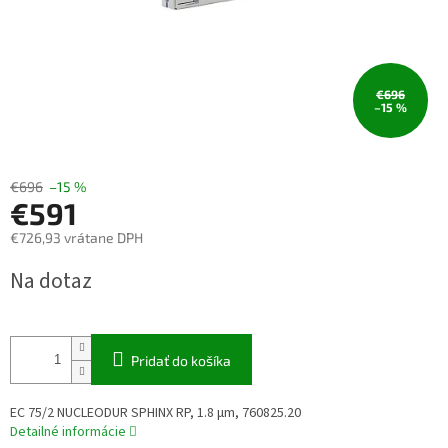
€696
–15 %
€696
–15 %
€591
€726,93 vrátane DPH
Jednotková
Na dotaz
cena:
Pridať do košíka
EC 75/2 NUCLEODUR SPHINX RP, 1.8 µm, 760825.20
Detailné informácie