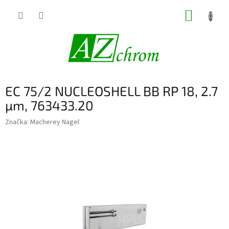
Prejsť
NÁKUP
na
obsah
KOŠÍK
EC 75/2 NUCLEOSHELL BB RP 18, 2.7
µm, 763433.20
Značka:
Macherey Nagel