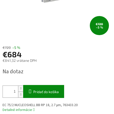
€720
–5 %
€720
–5 %
€684
€841,32 vrátane DPH
Jednotková
Na dotaz
cena:
Pridať do košíka
EC 75/2 NUCLEOSHELL BB RP 18, 2.7 µm, 763433.20
Detailné informácie