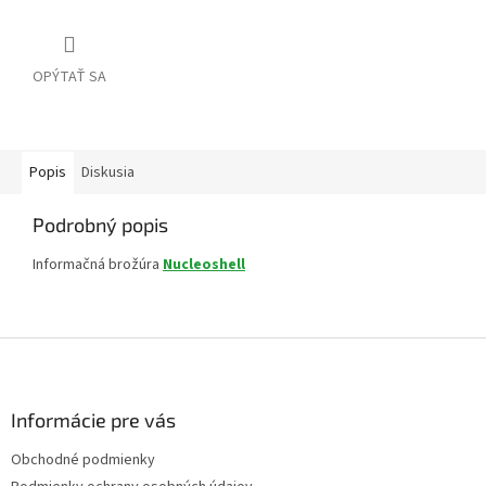
OPÝTAŤ SA
Popis
Diskusia
Podrobný popis
Informačná brožúra
Nucleoshell
Z
á
p
ä
Informácie pre vás
t
Obchodné podmienky
i